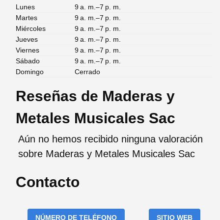
Lunes
9 a. m.–7 p. m.
Martes
9 a. m.–7 p. m.
Miércoles
9 a. m.–7 p. m.
Jueves
9 a. m.–7 p. m.
Viernes
9 a. m.–7 p. m.
Sábado
9 a. m.–7 p. m.
Domingo
Cerrado
Reseñas de Maderas y
Metales Musicales Sac
Aún no hemos recibido ninguna valoración
sobre Maderas y Metales Musicales Sac
Contacto
NÚMERO DE TELÉFONO
SITIO WEB