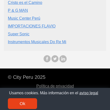
Cristo es el Camino
P & G MAN
Music Center Perú
IMPORTACIONES FLAVIO
Super Sonic
Instrumentos Musicales Do Re Mi
© City Peru 2025
Política de privacidad
Usamos cookies. Más información en el
aviso legal
Contacto
Ok
SM